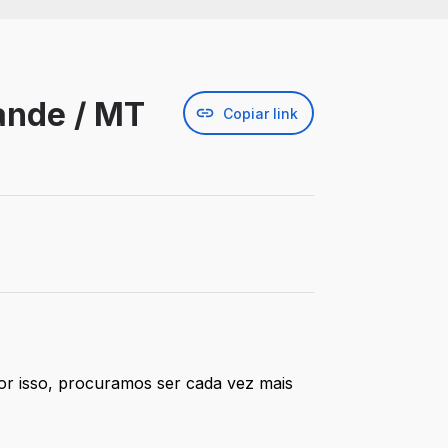
ande / MT
Copiar link
or isso, procuramos ser cada vez mais