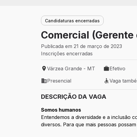
Candidaturas encerradas
Comercial (Gerente 
Publicada em 21 de março de 2023
Inscrições encerradas
Várzea Grande - MT
Efetivo
Local de trabalho: Várzea Grande - MT
Tipo de vaga: 
Presencial
Vaga tamb
Modelo de trabalho: Presencial
Vaga também 
DESCRIÇÃO DA VAGA
Somos humanos
Entendemos a diversidade e a inclusão 
diversos. Para que mais pessoas possam