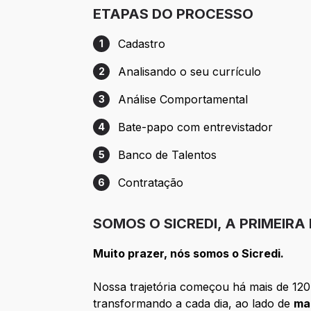
ETAPAS DO PROCESSO
Cadastro
1
Etapa 1: Cadastro
Analisando o seu currículo
2
Etapa 2: Analisando o seu currículo
Análise Comportamental
3
Etapa 3: Análise Comportamental
Bate-papo com entrevistador
4
Etapa 4: Bate-papo com entrevistador
Banco de Talentos
5
Etapa 5: Banco de Talentos
Contratação
6
Etapa 6: Contratação
SOMOS O SICREDI, A PRIMEIRA
Muito prazer, nós somos o Sicredi.
Nossa trajetória começou há mais de 120 
transformando a cada dia, ao lado de
ma