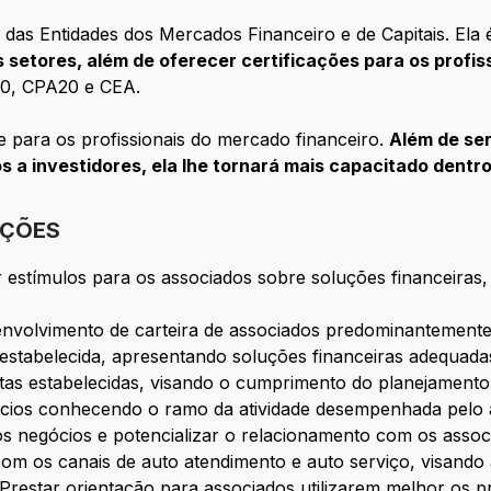
a das Entidades dos Mercados Financeiro e de Capitais. Ela
setores, além de oferecer certificações para os profis
A10, CPA20 e CEA.
e para os profissionais do mercado financeiro.
Além de ser
 a investidores, ela lhe tornará mais capacitado dentr
IÇÕES
ar estímulos para os associados sobre soluções financeiras
nvolvimento de carteira de associados predominantemente 
estabelecida, apresentando soluções financeiras adequada
tas estabelecidas, visando o cumprimento do planejamento 
cios conhecendo o ramo da atividade desempenhada pelo a
ovos negócios e potencializar o relacionamento com os assoc
 com os canais de auto atendimento e auto serviço, visando 
 Prestar orientação para associados utilizarem melhor os p