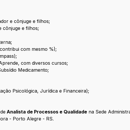
or e cônjuge e filhos;
 cônjuge e filhos;
terna;
ê contribui com mesmo %);
ympass);
 Aprende, com diversos cursos;
| Subsídio Medicamento;
ção Psicológica, Jurídica e Financeira);
 de
Analista de Processos e Qualidade
na Sede Administra
dora - Porto Alegre - RS.