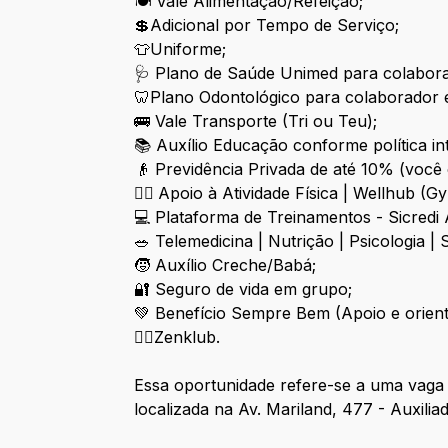
🍽 Vale Alimentação/Refeição;
💲Adicional por Tempo de Serviço;
👕Uniforme;
🩺 Plano de Saúde Unimed para colaborad
🦷Plano Odontológico para colaborador e
🚌 Vale Transporte (Tri ou Teu);
📚 Auxílio Educação conforme política in
👴 Previdência Privada de até 10% (voc
🏋️‍♂️
Apoio à Atividade Física | Wellhub (G
💻 Plataforma de Treinamentos - Sicredi
🥗 Telemedicina | Nutrição | Psicologia 
🧒 Auxílio Creche/Babá;
🔐 Seguro de vida em grupo;
💚 Benefício Sempre Bem (Apoio e orienta
👩‍⚕️Zenklub.
Essa oportunidade refere-se a uma vaga
localizada na Av. Mariland, 477 - Auxilia