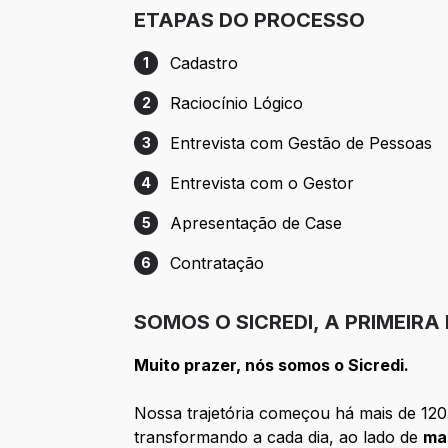
ETAPAS DO PROCESSO
Cadastro
1
Etapa 1: Cadastro
Raciocínio Lógico
2
Etapa 2: Raciocínio Lógico
Entrevista com Gestão de Pessoas
3
Etapa 3: Entrevista com Gestão de Pesso
Entrevista com o Gestor
4
Etapa 4: Entrevista com o Gestor
Apresentação de Case
5
Etapa 5: Apresentação de Case
Contratação
6
Etapa 6: Contratação
SOMOS O SICREDI, A PRIMEIRA
Muito prazer, nós somos o Sicredi.
Nossa trajetória começou há mais de 120 
transformando a cada dia, ao lado de
ma