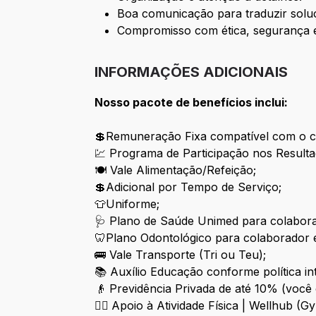
Boa comunicação para traduzir soluç
Compromisso com ética, segurança e
INFORMAÇÕES ADICIONAIS
Nosso pacote de benefícios inclui:
💲Remuneração Fixa compatível com o ca
💹 Programa de Participação nos Resulta
🍽 Vale Alimentação/Refeição;
💲Adicional por Tempo de Serviço;
👕Uniforme;
🩺 Plano de Saúde Unimed para colaborad
🦷Plano Odontológico para colaborador e
🚌 Vale Transporte (Tri ou Teu);
📚 Auxílio Educação conforme política in
👴 Previdência Privada de até 10% (voc
🏋️‍♂️
Apoio à Atividade Física | Wellhub (G