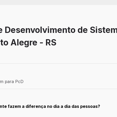
de Desenvolvimento de Siste
to Alegre - RS
Efetivo
ém para PcD
para PcD
te fazem a diferença no dia a dia das pessoas?