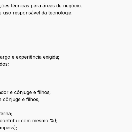
ões técnicas para áreas de negócio.
 uso responsável da tecnologia.
rgo e experiência exigida;
dos;
or e cônjuge e filhos;
 cônjuge e filhos;
terna;
ê contribui com mesmo %);
ympass);