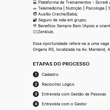
💻 Plataforma de Treinamentos - Sicredi
🥗 Telemedicina | Nutrição | Psicologia 
🧒 Auxílio Creche/Babá;
🔐 Seguro de vida em grupo;
💚 Benefício Sempre Bem (Apoio e orienta
👩‍⚕️Zenklub.
Essa oportunidade refere-se a uma vaga
Origens RS, localizada na Av. Mariland, 4
ETAPAS DO PROCESSO
Cadastro
1
Etapa 1: Cadastro
Raciocínio Lógico
2
Etapa 2: Raciocínio Lógico
Entrevista com Gestão de Pessoas
3
Etapa 3: Entrevista com Gestão de Pesso
Entrevista com o Gestor
4
Etapa 4: Entrevista com o Gestor