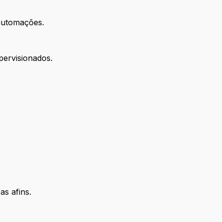
 automações.
pervisionados.
s afins.