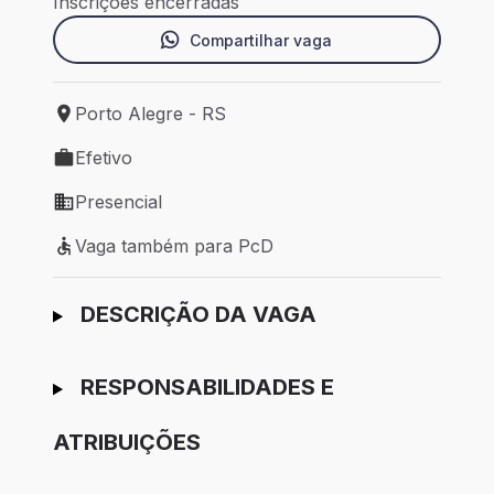
Inscrições encerradas
Compartilhar vaga
Porto Alegre - RS
Local de trabalho: Porto Alegre - RS
Efetivo
Tipo de vaga: Efetivo
Presencial
Modelo de trabalho: Presencial
Vaga também para PcD
Vaga também para PcD
Ir para candidatura
DESCRIÇÃO DA VAGA
RESPONSABILIDADES E
ATRIBUIÇÕES