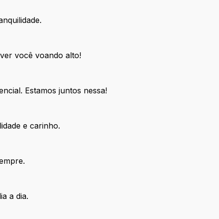
nquilidade.
 ver você voando alto!
ncial. Estamos juntos nessa!
idade e carinho.
Sempre.
a a dia.