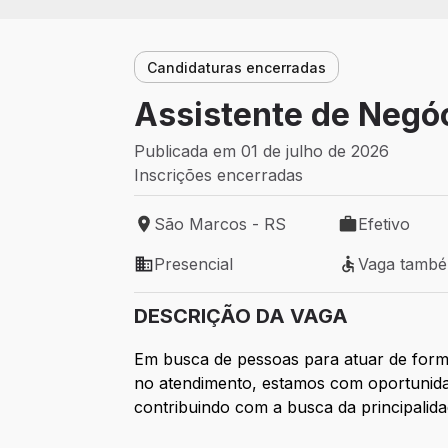
Candidaturas encerradas
Assistente de Negóc
Publicada em 01 de julho de 2026
Inscrições encerradas
São Marcos - RS
Efetivo
Local de trabalho: São Marcos - RS
Tipo de vaga: 
Presencial
Vaga tamb
Modelo de trabalho: Presencial
Vaga também 
DESCRIÇÃO DA VAGA
Em busca de pessoas para atuar de forma
no atendimento, estamos com oportunid
contribuindo com a busca da principalida