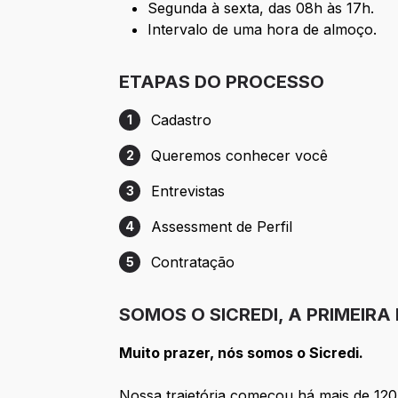
Segunda à sexta, das 08h às 17h.
Intervalo de uma hora de almoço.
ETAPAS DO PROCESSO
Cadastro
1
Etapa 1: Cadastro
Queremos conhecer você
2
Etapa 2: Queremos conhecer você
Entrevistas
3
Etapa 3: Entrevistas
Assessment de Perfil
4
Etapa 4: Assessment de Perfil
Contratação
5
Etapa 5: Contratação
SOMOS O SICREDI, A PRIMEIRA
Muito prazer, nós somos o Sicredi.
Nossa trajetória começou há mais de 120 