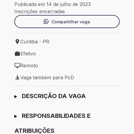
Publicada em 14 de julho de 2023
Inscrições encerradas
Compartilhar vaga
Curitiba - PR
Local de trabalho: Curitiba - PR
Efetivo
Tipo de vaga: Efetivo
Remoto
Modelo de trabalho: Remoto
Vaga também para PcD
Vaga também para PcD
Ir para candidatura
DESCRIÇÃO DA VAGA
RESPONSABILIDADES E
ATRIBUIÇÕES