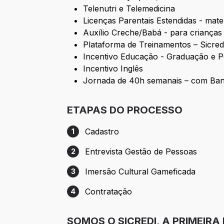
Telenutri e Telemedicina
Licenças Parentais Estendidas - mat
Auxílio Creche/Babá - para crianças
Plataforma de Treinamentos – Sicre
Incentivo Educação - Graduação e 
Incentivo Inglês
Jornada de 40h semanais – com Ba
ETAPAS DO PROCESSO
Cadastro
1
Etapa 1: Cadastro
Entrevista Gestão de Pessoas
2
Etapa 2: Entrevista Gestão de Pessoas
Imersão Cultural Gameficada
3
Etapa 3: Imersão Cultural Gameficada
Contratação
4
Etapa 4: Contratação
SOMOS O SICREDI, A PRIMEIRA