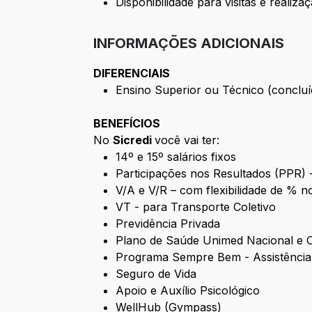
Disponibilidade para visitas e reali
INFORMAÇÕES ADICIONAIS
DIFERENCIAIS
Ensino Superior ou Técnico (concluí
BENEFÍCIOS
No
Sicredi
você vai ter:
14º e 15º salários fixos
Participações nos Resultados (PPR) -
V/A e V/R – com flexibilidade de % 
VT - para Transporte Coletivo
Previdência Privada
Plano de Saúde Unimed Nacional e 
Programa Sempre Bem - Assistência Pr
Seguro de Vida
Apoio e Auxílio Psicológico
WellHub (Gympass)