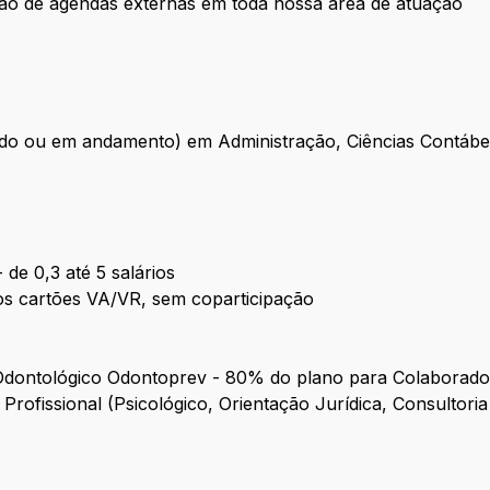
zação de agendas externas em toda nossa área de atuação
do ou em andamento) em Administração, Ciências Contábeis
 de 0,3 até 5 salários
nos cartões VA/VR, sem coparticipação
Odontológico Odontoprev - 80% do plano para Colaborado
ofissional (Psicológico, Orientação Jurídica, Consultoria 