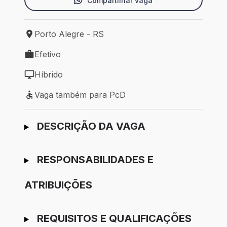
Compartilhar vaga
Porto Alegre - RS
Local de trabalho: Porto Alegre - RS
Efetivo
Tipo de vaga: Efetivo
Híbrido
Modelo de trabalho: Híbrido
Vaga também para PcD
Vaga também para PcD
Ir para candidatura
DESCRIÇÃO DA VAGA
RESPONSABILIDADES E
ATRIBUIÇÕES
REQUISITOS E QUALIFICAÇÕES