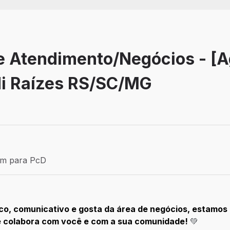
de Atendimento/Negócios - [
di Raízes RS/SC/MG
Efetivo
ém para PcD
para PcD
mico, comunicativo e gosta da área de negócios, estamo
e colabora com você e com a sua comunidade!
💚