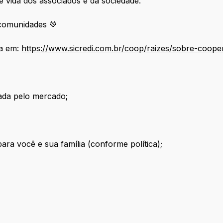
de vida dos associados e da sociedade.
comunidades 💚
va em:
https://www.sicredi.com.br/coop/raizes/sobre-cooper
ada pelo mercado;
ra você e sua família (conforme política);