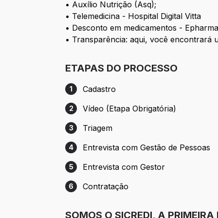
• Auxílio Nutrição (Asq);
• Telemedicina - Hospital Digital Vitta
• Desconto em medicamentos - Epharm
• Transparência: aqui, você encontrará 
ETAPAS DO PROCESSO
Cadastro
1
Etapa 1: Cadastro
Vídeo (Etapa Obrigatória)
2
Etapa 2: Vídeo (Etapa Obrigatória)
Triagem
3
Etapa 3: Triagem
Entrevista com Gestão de Pessoas
4
Etapa 4: Entrevista com Gestão de Pesso
Entrevista com Gestor
5
Etapa 5: Entrevista com Gestor
Contratação
6
Etapa 6: Contratação
SOMOS O SICREDI, A PRIMEIRA