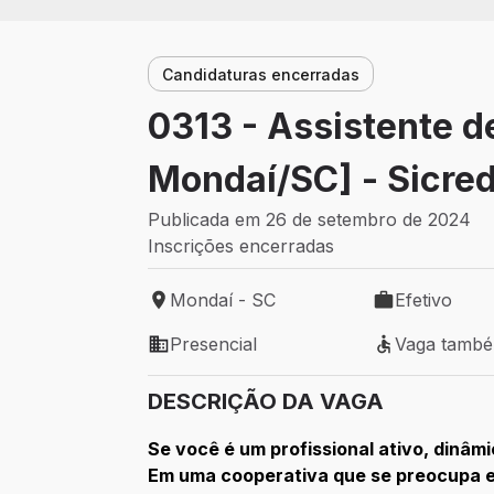
Candidaturas encerradas
0313 - Assistente 
Mondaí/SC] - Sicre
Publicada em 26 de setembro de 2024
Inscrições encerradas
Mondaí - SC
Efetivo
Local de trabalho: Mondaí - SC
Tipo de vaga: 
Presencial
Vaga tamb
Modelo de trabalho: Presencial
Vaga também 
DESCRIÇÃO DA VAGA
Se você é um profissional ativo, dinâ
Em uma cooperativa que se preocupa 