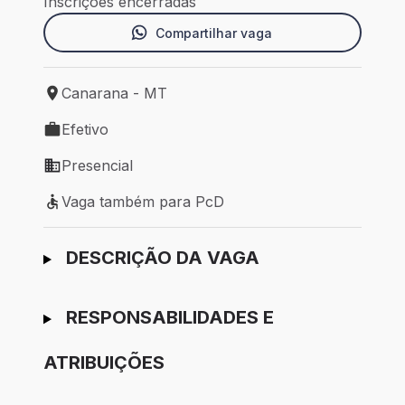
Inscrições encerradas
Compartilhar vaga
Canarana - MT
Local de trabalho: Canarana - MT
Efetivo
Tipo de vaga: Efetivo
Presencial
Modelo de trabalho: Presencial
Vaga também para PcD
Vaga também para PcD
Ir para candidatura
DESCRIÇÃO DA VAGA
RESPONSABILIDADES E
ATRIBUIÇÕES