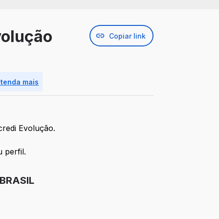
volução
Copiar link
ntenda mais
credi Evolução.
perfil.
 BRASIL