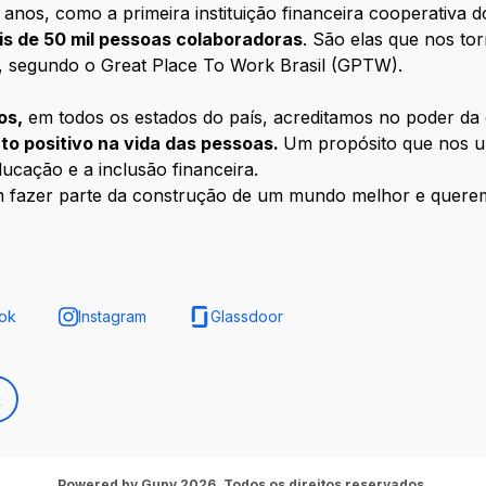
anos, como a primeira instituição financeira cooperativa d
is de 50 mil pessoas colaboradoras
. São elas que nos to
, segundo o Great Place To Work Brasil (GPTW).
os,
em todos os estados do país, acreditamos no poder d
to positivo na vida das pessoas.
Um propósito que nos u
ducação e a inclusão financeira.
m fazer parte da construção de um mundo melhor e quer
ok
Instagram
Glassdoor
k
Powered by Gupy 2026. Todos os direitos reservados.