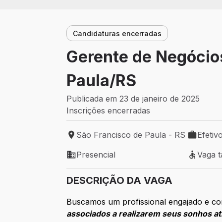
Candidaturas encerradas
Gerente de Negócios
Paula/RS
Publicada em 23 de janeiro de 2025
Inscrições encerradas
São Francisco de Paula - RS
Efetiv
Local de trabalho: São Francisco de Pau
Tipo de v
Presencial
Vaga 
Modelo de trabalho: Presencial
Vaga ta
DESCRIÇÃO DA VAGA
Buscamos um profissional engajado e com
associados a realizarem seus sonhos atr