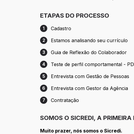
ETAPAS DO PROCESSO
Cadastro
1
Etapa 1: Cadastro
Estamos analisando seu currículo
2
Etapa 2: Estamos analisando seu currícu
Guia de Reflexão do Colaborador
3
Etapa 3: Guia de Reflexão do Colaborado
Teste de perfil comportamental - P
4
Etapa 4: Teste de perfil comportamental
Entrevista com Gestão de Pessoas
5
Etapa 5: Entrevista com Gestão de Pesso
Entrevista com Gestor da Agência
6
Etapa 6: Entrevista com Gestor da Agênc
Contratação
7
Etapa 7: Contratação
SOMOS O SICREDI, A PRIMEIRA
Muito prazer, nós somos o Sicredi.