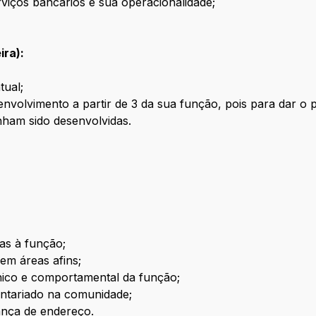
iços bancários e sua operacionalidade;
ira):
tual;
envolvimento a partir de 3 da sua função, pois para dar o 
nham sido desenvolvidas.
as à função;
m áreas afins;
nico e comportamental da função;
untariado na comunidade;
ança de endereço.