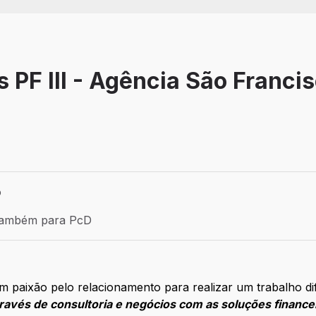
 PF III - Agência São Franci
o
la - RS
aga: Efetivo
também para PcD
mbém para PcD
 paixão pelo relacionamento para realizar um trabalho dif
avés de consultoria e negócios com as soluções financei