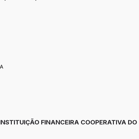
lo
r
DA
 - PDA
as
ia
 INSTITUIÇÃO FINANCEIRA COOPERATIVA DO