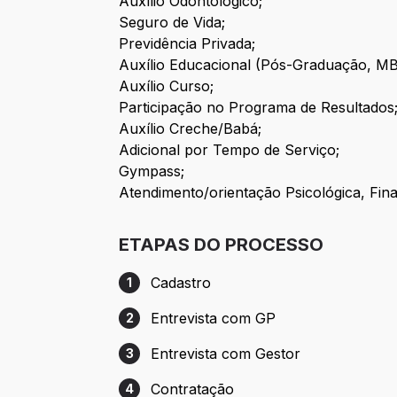
Auxílio Odontológico;
Seguro de Vida;
Previdência Privada;
Auxílio Educacional (Pós-Graduação, MB
Auxílio Curso;
Participação no Programa de Resultados
Auxílio Creche/Babá;
Adicional por Tempo de Serviço;
Gympass;
Atendimento/orientação Psicológica, Fina
ETAPAS DO PROCESSO
Cadastro
1
Etapa 1: Cadastro
Entrevista com GP
2
Etapa 2: Entrevista com GP
Entrevista com Gestor
3
Etapa 3: Entrevista com Gestor
Contratação
4