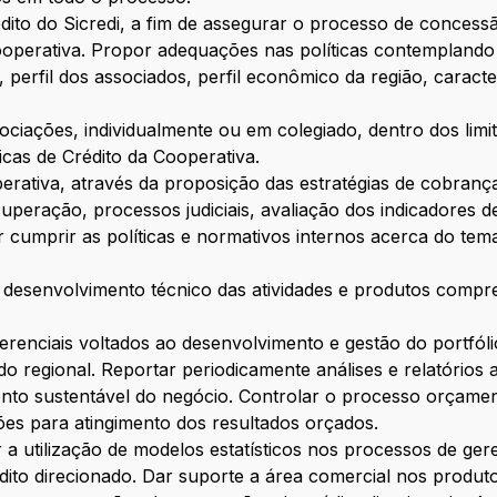
rédito do Sicredi, a fim de assegurar o processo de conce
Cooperativa. Propor adequações nas políticas contemplando a
 perfil dos associados, perfil econômico da região, caracter
ciações, individualmente ou em colegiado, dentro dos limit
ticas de Crédito da Cooperativa.
perativa, através da proposição das estratégias de cobr
ecuperação, processos judiciais, avaliação dos indicadore
 cumprir as políticas e normativos internos acerca do tem
e desenvolvimento técnico das atividades e produtos compre
renciais voltados ao desenvolvimento e gestão do portfóli
 regional. Reportar periodicamente análises e relatórios 
ento sustentável do negócio. Controlar o processo orçame
ões para atingimento dos resultados orçados.
 a utilização de modelos estatísticos nos processos de ger
rédito direcionado. Dar suporte a área comercial nos produ