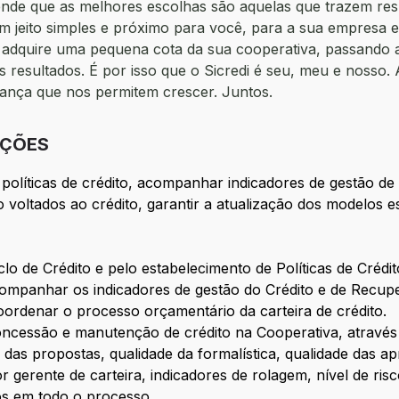
ende que as melhores escolhas são aquelas que trazem re
um jeito simples e próximo para você, para a sua empresa
cê adquire uma pequena cota da sua cooperativa, passando 
s resultados. É por isso que o Sicredi é seu, meu e nosso. 
fiança que nos permitem crescer. Juntos.
IÇÕES
 políticas de crédito, acompanhar indicadores de gestão de 
 voltados ao crédito, garantir a atualização dos modelos es
lo de Crédito e pelo estabelecimento de Políticas de Crédi
companhar os indicadores de gestão do Crédito e de Recuper
oordenar o processo orçamentário da carteira de crédito.
oncessão e manutenção de crédito na Cooperativa, atravé
 das propostas, qualidade da formalística, qualidade das 
r gerente de carteira, indicadores de rolagem, nível de risc
os em todo o processo.