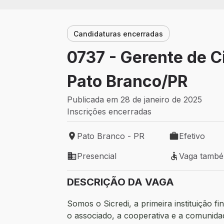
Candidaturas encerradas
0737 - Gerente de Ci
Pato Branco/PR
Publicada em 28 de janeiro de 2025
Inscrições encerradas
Pato Branco - PR
Efetivo
Local de trabalho: Pato Branco - PR
Tipo de vaga: 
Presencial
Vaga tamb
Modelo de trabalho: Presencial
Vaga também 
DESCRIÇÃO DA VAGA
Somos o Sicredi, a primeira instituição 
o associado, a cooperativa e a comunidad