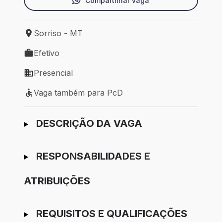
Compartilhar vaga
Sorriso - MT
Local de trabalho: Sorriso - MT
Efetivo
Tipo de vaga: Efetivo
Presencial
Modelo de trabalho: Presencial
Vaga também para PcD
Vaga também para PcD
Ir para candidatura
DESCRIÇÃO DA VAGA
RESPONSABILIDADES E
ATRIBUIÇÕES
REQUISITOS E QUALIFICAÇÕES