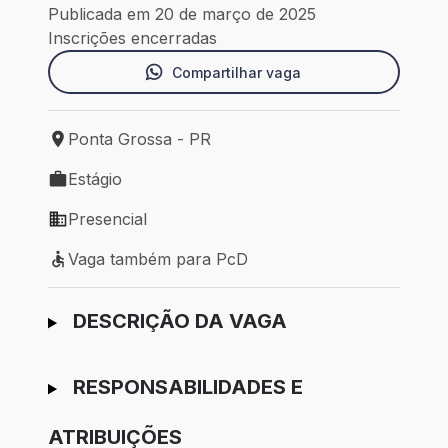
Publicada em 20 de março de 2025
Inscrições encerradas
Compartilhar vaga
Ponta Grossa - PR
Local de trabalho: Ponta Grossa - PR
Estágio
Tipo de vaga: Estágio
Presencial
Modelo de trabalho: Presencial
Vaga também para PcD
Vaga também para PcD
Ir para candidatura
DESCRIÇÃO DA VAGA
RESPONSABILIDADES E
ATRIBUIÇÕES