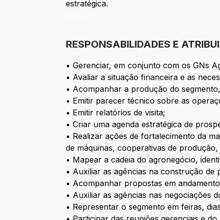
estratégica.
#LI-LJ1
RESPONSABILIDADES E ATRIBU
• Gerenciar, em conjunto com os GNs Agro
• Avaliar a situação financeira e as nece
• Acompanhar a produção do segmento, p
• Emitir parecer técnico sobre as opera
• Emitir relatórios de visita;
• Criar uma agenda estratégica de prosp
• Realizar ações de fortalecimento da m
de máquinas, cooperativas de produção, 
• Mapear a cadeia do agronegócio, ident
• Auxiliar as agências na construção de 
• Acompanhar propostas em andamento n
• Auxiliar as agências nas negociações d
• Representar o segmento em feiras, dia
• Participar das reuniões gerenciais e d