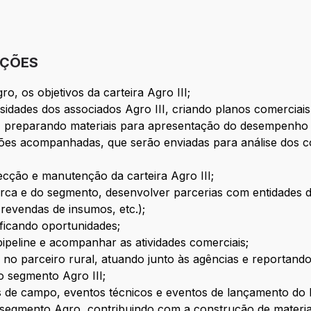
IÇÕES
, os objetivos da carteira Agro III;
ssidades dos associados Agro III, criando planos comerciais 
reparando materiais para apresentação do desempenho ao
ções acompanhadas, que serão enviadas para análise dos co
ecção e manutenção da carteira Agro III;
arca e do segmento, desenvolver parcerias com entidades d
revendas de insumos, etc.);
ificando oportunidades;
pipeline e acompanhar as atividades comerciais;
o parceiro rural, atuando junto às agências e reportand
o segmento Agro III;
s de campo, eventos técnicos e eventos de lançamento do 
o segmento Agro, contribuindo com a construção de materiai