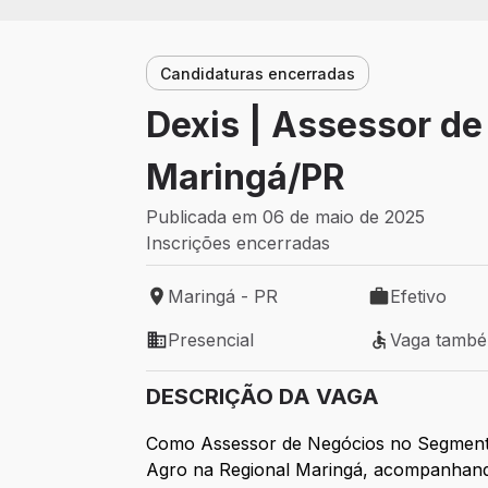
Candidaturas encerradas
Dexis | Assessor de
Maringá/PR
Publicada em 06 de maio de 2025
Inscrições encerradas
Maringá - PR
Efetivo
Local de trabalho: Maringá - PR
Tipo de vaga: 
Presencial
Vaga tamb
Modelo de trabalho: Presencial
Vaga também 
DESCRIÇÃO DA VAGA
Como Assessor de Negócios no Segmento 
Agro na Regional Maringá, acompanhando