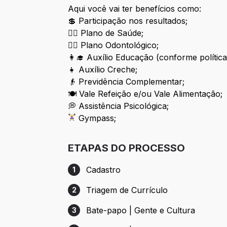
Aqui você vai ter benefícios como:
💲 Participação nos resultados;
👨‍⚕️ Plano de Saúde;
👩‍⚕️ Plano Odontológico;
👩‍🎓 Auxílio Educação (conforme política
👧 Auxílio Creche;
👴 Previdência Complementar;
🍽 Vale Refeição e/ou Vale Alimentação;
💭 Assistência Psicológica;
Gympass;
ETAPAS DO PROCESSO
Cadastro
1
Etapa 1: Cadastro
Triagem de Currículo
2
Etapa 2: Triagem de Currículo
Bate-papo | Gente e Cultura
3
Etapa 3: Bate-papo | Gente e Cultura