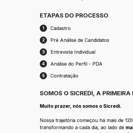
ETAPAS DO PROCESSO
Cadastro
1
Etapa 1: Cadastro
Pré Análise de Candidatos
2
Etapa 2: Pré Análise de Candidatos
Entrevista Individual
3
Etapa 3: Entrevista Individual
Análise do Perfil - PDA
4
Etapa 4: Análise do Perfil - PDA
Contratação
5
Etapa 5: Contratação
SOMOS O SICREDI, A PRIMEIRA
Muito prazer, nós somos o Sicredi.
Nossa trajetória começou há mais de 120 
transformando a cada dia, ao lado de
ma