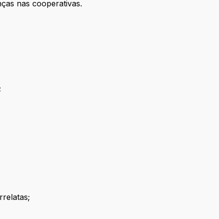
nças nas cooperativas.
;
relatas;