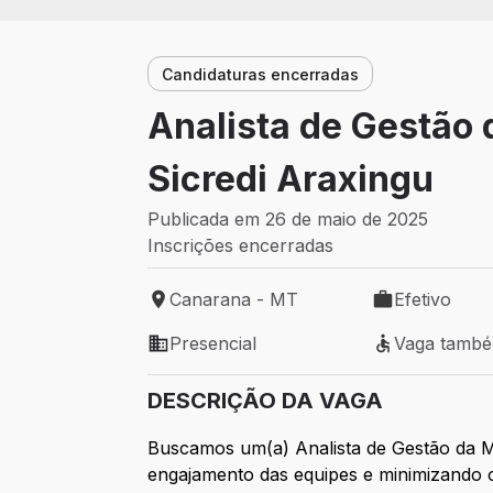
Candidaturas encerradas
Analista de Gestão
Sicredi Araxingu
Publicada em 26 de maio de 2025
Inscrições encerradas
Canarana - MT
Efetivo
Local de trabalho: Canarana - MT
Tipo de vaga: 
Presencial
Vaga tamb
Modelo de trabalho: Presencial
Vaga também 
DESCRIÇÃO DA VAGA
Buscamos um(a) Analista de Gestão da M
engajamento das equipes e minimizando 