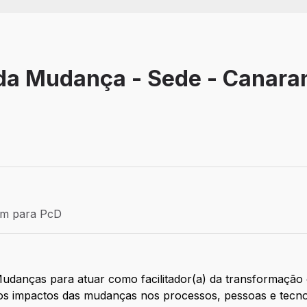
 da Mudança - Sede - Canara
Efetivo
ém para PcD
para PcD
udanças para atuar como facilitador(a) da transformação
os impactos das mudanças nos processos, pessoas e tecno