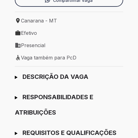
Compartilhar vaga
Canarana - MT
Local de trabalho: Canarana - MT
Efetivo
Tipo de vaga: Efetivo
Presencial
Modelo de trabalho: Presencial
Vaga também para PcD
Vaga também para PcD
Ir para candidatura
DESCRIÇÃO DA VAGA
RESPONSABILIDADES E
ATRIBUIÇÕES
REQUISITOS E QUALIFICAÇÕES