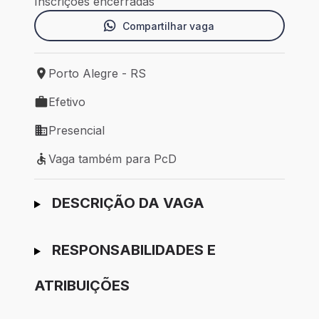
Inscrições encerradas
Compartilhar vaga
Porto Alegre - RS
Local de trabalho: Porto Alegre - RS
Efetivo
Tipo de vaga: Efetivo
Presencial
Modelo de trabalho: Presencial
Vaga também para PcD
Vaga também para PcD
Ir para candidatura
DESCRIÇÃO DA VAGA
RESPONSABILIDADES E
ATRIBUIÇÕES